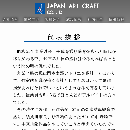
会社情報
業務内容
実績紹介
施設情報
社内行事
採用情報
代表挨拶
昭和55年創業以来、平成を通り過ぎ令和へと時代が
移り変わる中、40年の月日の流れは今考えればあっと
いう間の時の流れでした。
創業当時の私は岡本太郎アトリエを退社したばかり
で、作家的意識が強く会社としても名ばかりで創作工
房があればそれでいいというような考え方をしていま
した。従業員も5～6名でほとんどがアルバイトの方々
でした。
その時代に製作した作品がH57ｍの会津慈母観音で
あり、須賀川市長より依頼のあったH2ｍの牡丹姫で
す。本来抽象作品をやっていこうと考えていたのです