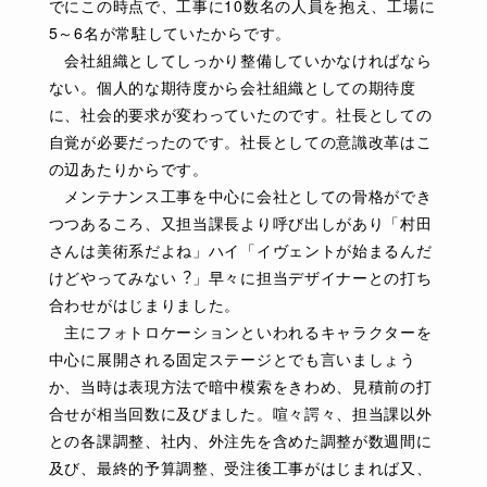
でにこの時点で、工事に10数名の人員を抱え、工場に
5～6名が常駐していたからです。
会社組織としてしっかり整備していかなければなら
ない。個人的な期待度から会社組織としての期待度
に、社会的要求が変わっていたのです。社長としての
自覚が必要だったのです。社長としての意識改革はこ
の辺あたりからです。
メンテナンス工事を中心に会社としての骨格ができ
つつあるころ、又担当課長より呼び出しがあり「村田
さんは美術系だよね」ハイ「イヴェントが始まるんだ
けどやってみない︖」早々に担当デザイナーとの打ち
合わせがはじまりました。
主にフォトロケーションといわれるキャラクターを
中心に展開される固定ステージとでも言いましょう
か、当時は表現方法で暗中模索をきわめ、見積前の打
合せが相当回数に及びました。喧々諤々、担当課以外
との各課調整、社内、外注先を含めた調整が数週間に
及び、最終的予算調整、受注後工事がはじまれば又、