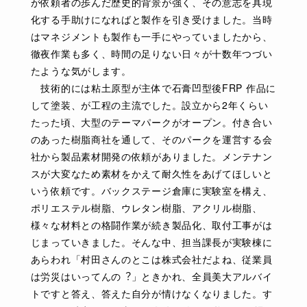
が依頼者の歩んだ歴史的背景が強く、その意志を具現
化する手助けになればと製作を引き受けました。当時
はマネジメントも製作も一手にやっていましたから、
徹夜作業も多く、時間の足りない日々が十数年つづい
たような気がします。
技術的には粘土原型が主体で石膏凹型後FRP 作品に
して塗装、が工程の主流でした。設立から2年くらい
たった頃、大型のテーマパークがオープン。付き合い
のあった樹脂商社を通して、そのパークを運営する会
社から製品素材開発の依頼がありました。メンテナン
スが大変なため素材をかえて耐久性をあげてほしいと
いう依頼です。バックステージ倉庫に実験室を構え、
ポリエステル樹脂、ウレタン樹脂、アクリル樹脂、
様々な材料との格闘作業が続き製品化、取付工事がは
じまっていきました。そんな中、担当課長が実験棟に
あらわれ「村田さんのとこは株式会社だよね、従業員
は労災はいってんの︖」ときかれ、全員美大アルバイ
トですと答え、答えた自分が情けなくなりました。す