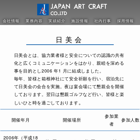
会社情報
業務内容
実績紹介
施設情報
社内行事
採用情報
日美会
日美会とは、協力業者様と安全についての認識の共有
化と広くコミュニケーションをはかり、親睦を深める
事を目的とし2006 年1 月に結成しました。
毎年、皆様と箱根神社にて安全祈願を行い、宿泊先に
て日美会の会合を実施。夜は宴会場にて懇親会を開催
しております。翌日は懇親ゴルフなど行い、皆様と楽
。
しいひと時を過ごしております
参加業
開催年月
開催場所
参加人数
者
2006年（平成18