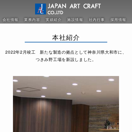
会社情報
業務内容
実績紹介
施設情報
社内行事
採用情報
本社紹介
2022年2月竣工 新たな製造の拠点として
神奈川県大和市に、
つきみ野工場を新設しました。