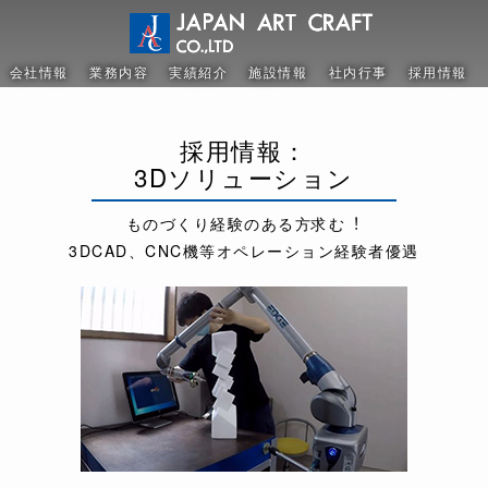
会社情報
業務内容
実績紹介
施設情報
社内行事
採用情報
採用情報：
3Dソリューション
ものづくり経験のある方求む︕
3DCAD、CNC機等
オペレーション経験者優遇